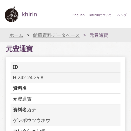
khirin
English
khirinについて
ヘルプ
ホーム
館蔵資料データベース
元豊通寶
元豊通寶
ID
H-242-24-25-8
資料名
元豊通寶
資料名カナ
ゲンポウツウホウ