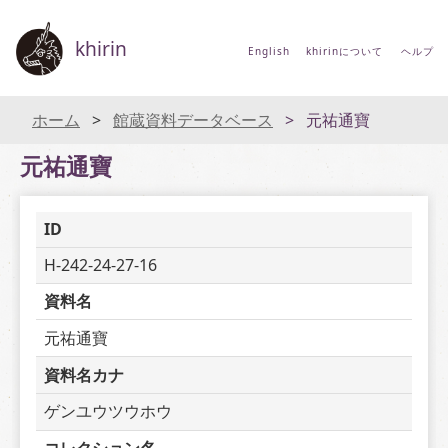
khirin
English
khirinについて
ヘルプ
ホーム
館蔵資料データベース
元祐通寶
元祐通寶
ID
H-242-24-27-16
資料名
元祐通寶
資料名カナ
ゲンユウツウホウ