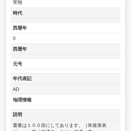
実物
時代
西暦年
0
西暦年
元号
年代表記
AD
地理情報
説明
重量は１００倍にしてあります。（朱後筆表