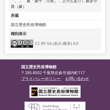
「。」　裏「廣十．小異」．上小欠あり）廣穿小
異（篆）
所蔵
国立歴史民俗博物館
権利表示
CC BY-SA (表示-継承) 4.0
国立歴史民俗博物館
〒285-8502 千葉県佐倉市城内町117
プライバシーポリシー
お問い合わせ