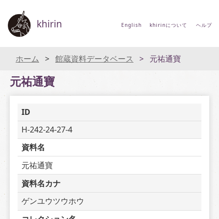
khirin
English
khirinについて
ヘルプ
ホーム
館蔵資料データベース
元祐通寶
元祐通寶
ID
H-242-24-27-4
資料名
元祐通寶
資料名カナ
ゲンユウツウホウ