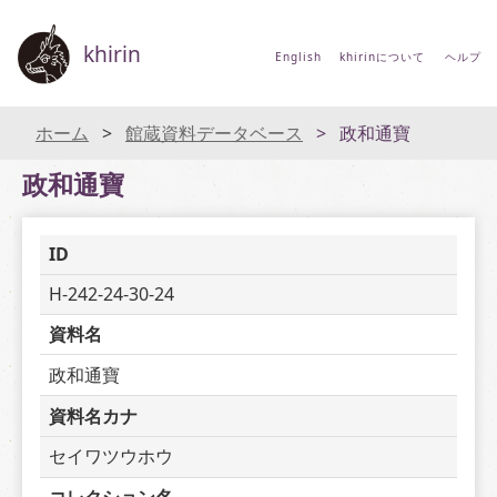
khirin
English
khirinについて
ヘルプ
ホーム
館蔵資料データベース
政和通寶
政和通寶
ID
H-242-24-30-24
資料名
政和通寶
資料名カナ
セイワツウホウ