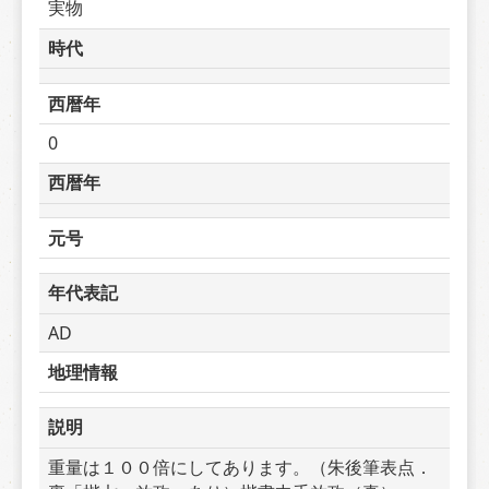
実物
時代
西暦年
0
西暦年
元号
年代表記
AD
地理情報
説明
重量は１００倍にしてあります。（朱後筆表点．