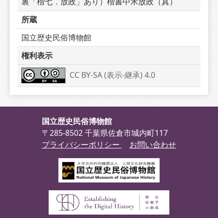
裏「楷七．放政」あり）楷書中禾放政（真）
所蔵
国立歴史民俗博物館
権利表示
CC BY-SA (表示-継承) 4.0
国立歴史民俗博物館
〒285-8502 千葉県佐倉市城内町117
プライバシーポリシー
お問い合わせ