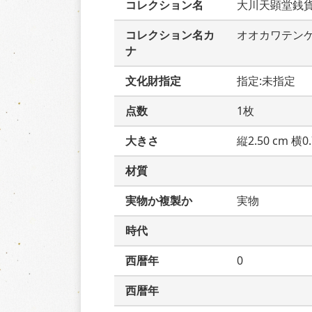
コレクション名
大川天顕堂銭
コレクション名カ
オオカワテン
ナ
文化財指定
指定:未指定
点数
1枚
大きさ
縦2.50 cm 横0.
材質
実物か複製か
実物
時代
西暦年
0
西暦年