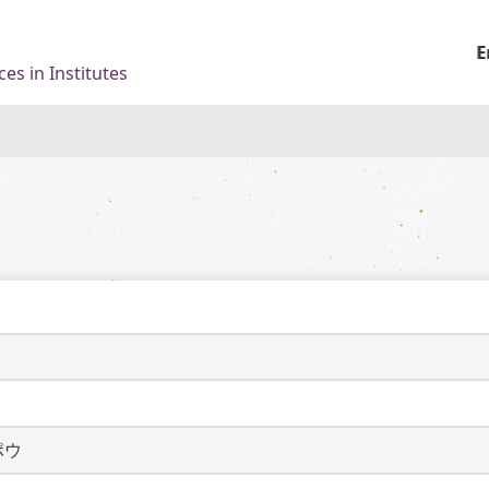
E
es in Institutes
ポウ