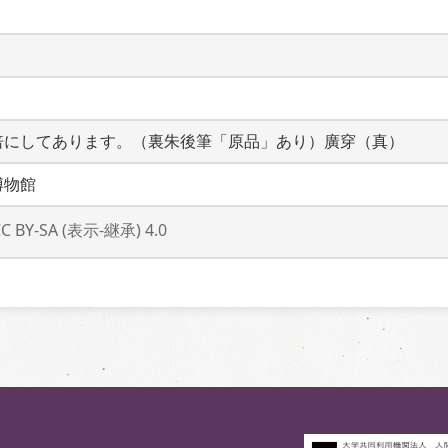
倍にしてあります。（裏朱後筆「原品」あり）廣穿（真）
博物館
CC BY-SA (表示-継承) 4.0