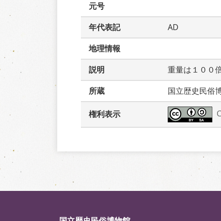
元号
年代表記
AD
地理情報
説明
重量は１００
所蔵
国立歴史民俗
権利表示
国立歴史民俗博物館