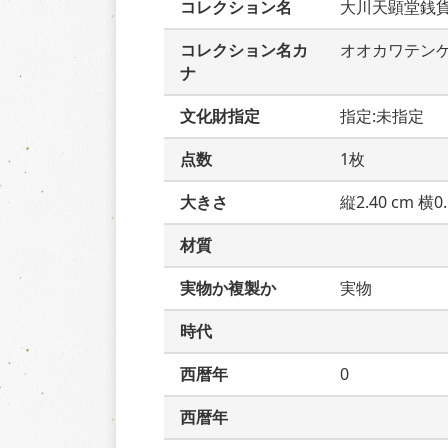
コレクション名
大川天顕堂銭
コレクション名カ
オオカワテン
ナ
文化財指定
指定:未指定
点数
1枚
大きさ
縦2.40 cm 横0.
材質
実物か複製か
実物
時代
西暦年
0
西暦年