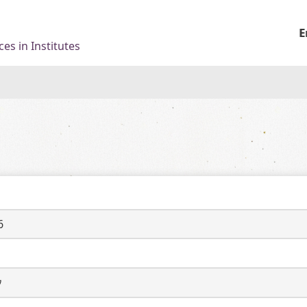
E
es in Institutes
6
ウ