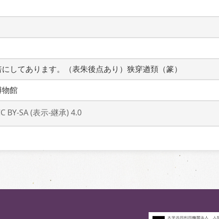
倍にしてあります。（表朱後点あり）狭穿遒頚（篆）
博物館
CC BY-SA (表示-継承) 4.0