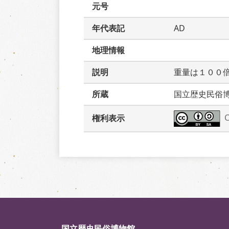
元号
年代表記
AD
地理情報
説明
重量は１００
所蔵
国立歴史民俗
権利表示
国立歴史民俗博物館