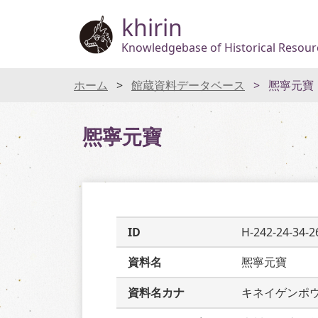
khirin
Knowledgebase of Historical Resourc
ホーム
館蔵資料データベース
熈寧元寶
熈寧元寶
ID
H-242-24-34-2
資料名
熈寧元寶
資料名カナ
キネイゲンポ