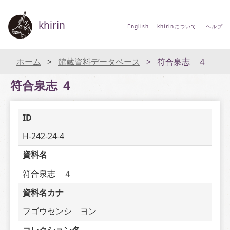
khirin
English
khirinについて
ヘルプ
ホーム
館蔵資料データベース
符合泉志 ４
符合泉志 ４
ID
H-242-24-4
資料名
符合泉志　４
資料名カナ
フゴウセンシ　ヨン