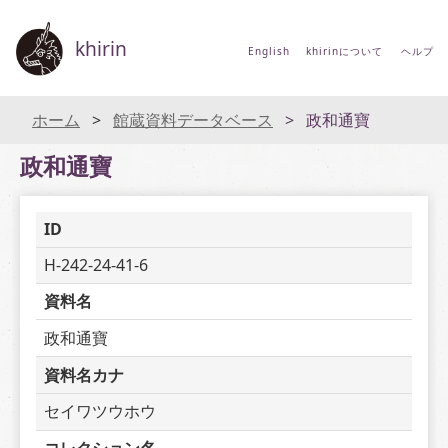
khirin
English
khirinについて
ヘルプ
ホーム
館蔵資料データベース
政和通寶
政和通寶
ID
H-242-24-41-6
資料名
政和通寶
資料名カナ
セイワツウホウ