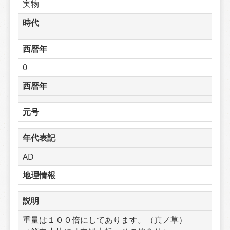
実物
時代
西暦年
0
西暦年
元号
年代表記
AD
地理情報
説明
重量は１００倍にしてあります。（真ノ草）　