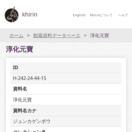
khirin
English
khirinについて
ヘルプ
ホーム
館蔵資料データベース
淳化元寶
淳化元寶
ID
H-242-24-44-15
資料名
淳化元寶
資料名カナ
ジュンカゲンポウ