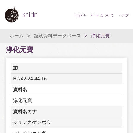
khirin
English
khirinについて
ヘルプ
ホーム
館蔵資料データベース
淳化元寶
淳化元寶
ID
H-242-24-44-16
資料名
淳化元寶
資料名カナ
ジュンカゲンポウ