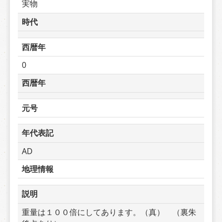
実物
時代
西暦年
0
西暦年
元号
年代表記
AD
地理情報
説明
重量は１００倍にしてあります。（真）　（裏朱