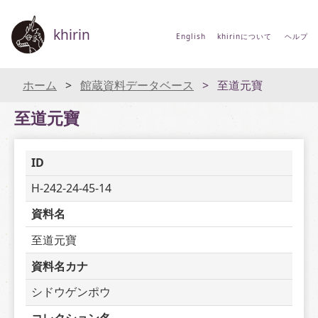
khirin
English
khirinについて
ヘルプ
ホーム
館蔵資料データベース
至道元寶
至道元寶
ID
H-242-24-45-14
資料名
至道元寶
資料名カナ
シドウゲンポウ