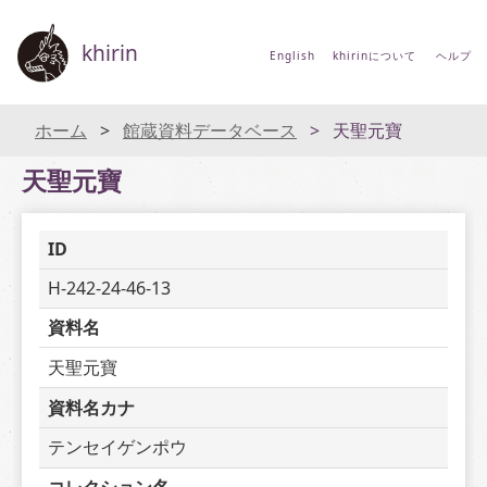
khirin
English
khirinについて
ヘルプ
ホーム
館蔵資料データベース
天聖元寶
天聖元寶
ID
H-242-24-46-13
資料名
天聖元寶
資料名カナ
テンセイゲンポウ