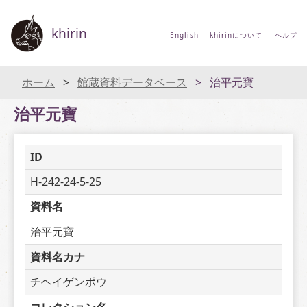
khirin
English
khirinについて
ヘルプ
ホーム
館蔵資料データベース
治平元寶
治平元寶
ID
H-242-24-5-25
資料名
治平元寶
資料名カナ
チヘイゲンポウ