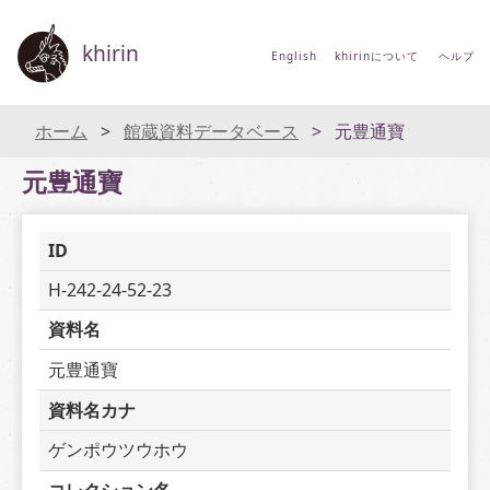
khirin
English
khirinについて
ヘルプ
ホーム
館蔵資料データベース
元豊通寶
元豊通寶
ID
H-242-24-52-23
資料名
元豊通寶
資料名カナ
ゲンポウツウホウ