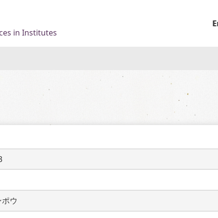
E
es in Institutes
3
ンポウ