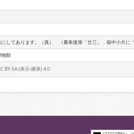
倍にしてあります。（真）　（裏朱後筆「廿三」．箱中小片に
博物館
CC BY-SA (表示-継承) 4.0