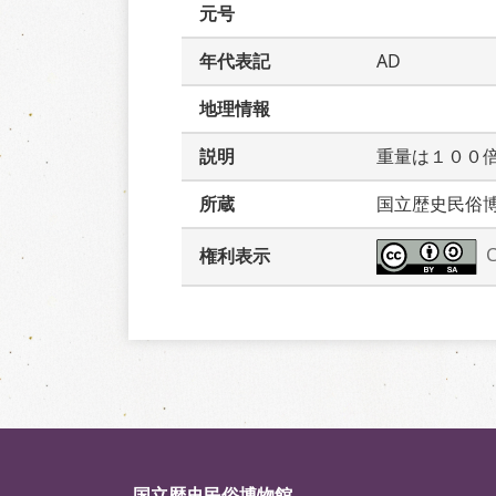
元号
年代表記
AD
地理情報
説明
重量は１００
所蔵
国立歴史民俗
権利表示
国立歴史民俗博物館