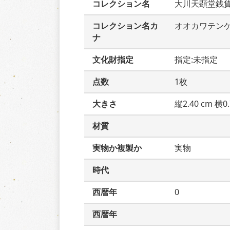
コレクション名
大川天顕堂銭
コレクション名カ
オオカワテン
ナ
文化財指定
指定:未指定
点数
1枚
大きさ
縦2.40 cm 横0.
材質
実物か複製か
実物
時代
西暦年
0
西暦年