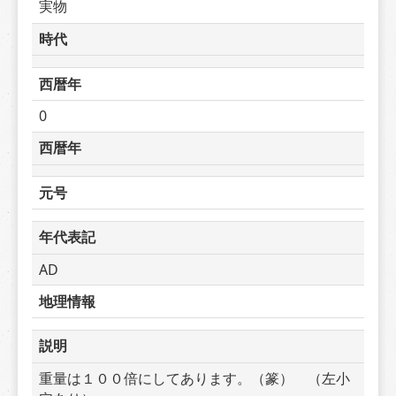
実物
時代
西暦年
0
西暦年
元号
年代表記
AD
地理情報
説明
重量は１００倍にしてあります。（篆）　（左小