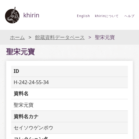
khirin
English
khirinについて
ヘルプ
ホーム
館蔵資料データベース
聖宋元寶
聖宋元寶
ID
H-242-24-55-34
資料名
聖宋元寶
資料名カナ
セイソウゲンポウ