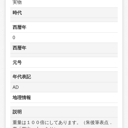
実物
時代
西暦年
0
西暦年
元号
年代表記
AD
地理情報
説明
重量は１００倍にしてあります。（朱後筆表点．