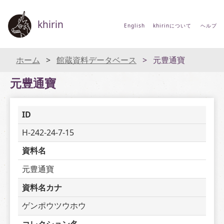
khirin
English
khirinについて
ヘルプ
ホーム
館蔵資料データベース
元豊通寶
元豊通寶
ID
H-242-24-7-15
資料名
元豊通寶
資料名カナ
ゲンポウツウホウ