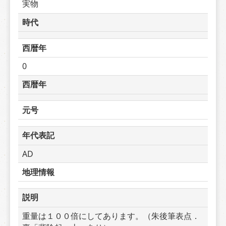
実物
時代
西暦年
0
西暦年
元号
年代表記
AD
地理情報
説明
重量は１００倍にしてあります。（朱後筆表点．