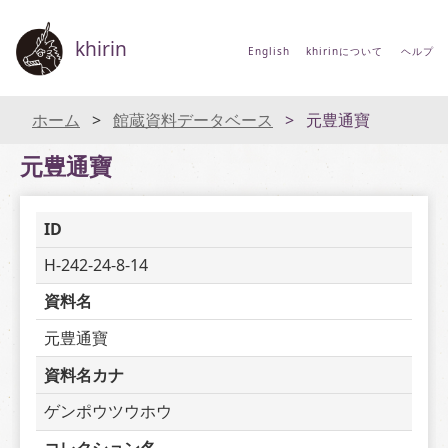
khirin
English
khirinについて
ヘルプ
ホーム
館蔵資料データベース
元豊通寶
元豊通寶
ID
H-242-24-8-14
資料名
元豊通寶
資料名カナ
ゲンポウツウホウ