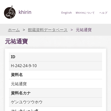
khirin
English
khirinについて
ヘルプ
ホーム
館蔵資料データベース
元祐通寶
元祐通寶
ID
H-242-24-9-10
資料名
元祐通寶
資料名カナ
ゲンユウツウホウ