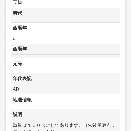
実物
時代
西暦年
0
西暦年
元号
年代表記
AD
地理情報
説明
重量は１００倍にしてあります。（朱後筆表点．