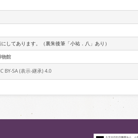
倍にしてあります。（裏朱後筆「小祐．八」あり）
博物館
CC BY-SA (表示-継承) 4.0