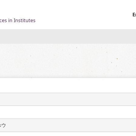
E
es in Institutes
ホウ