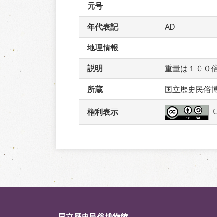
元号
年代表記
AD
地理情報
説明
重量は１００
所蔵
国立歴史民俗
権利表示
国立歴史民俗博物館