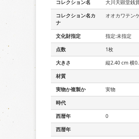
コレクション名
大川天顕堂銭
コレクション名カ
オオカワテン
ナ
文化財指定
指定:未指定
点数
1枚
大きさ
縦2.40 cm 横0.
材質
実物か複製か
実物
時代
西暦年
0
西暦年