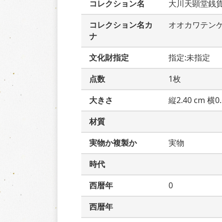
コレクション名
大川天顕堂銭
コレクション名カ
オオカワテン
ナ
文化財指定
指定:未指定
点数
1枚
大きさ
縦2.40 cm 横0.
材質
実物か複製か
実物
時代
西暦年
0
西暦年