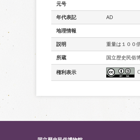
元号
年代表記
AD
地理情報
説明
重量は１００
所蔵
国立歴史民俗
権利表示
国立歴史民俗博物館