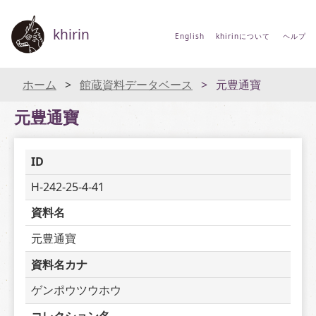
khirin
English
khirinについて
ヘルプ
ホーム
館蔵資料データベース
元豊通寶
元豊通寶
ID
H-242-25-4-41
資料名
元豊通寶
資料名カナ
ゲンポウツウホウ