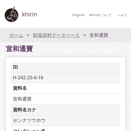
khirin
English
khirinについて
ヘルプ
ホーム
館蔵資料データベース
宣和通寶
宣和通寶
ID
H-242-25-6-16
資料名
宣和通寶
資料名カナ
センナツウホウ