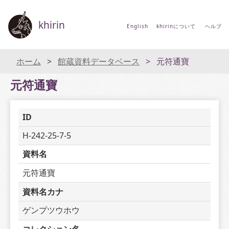
khirin
English
khirinについて
ヘルプ
ホーム
館蔵資料データベース
元符通寶
元符通寶
ID
H-242-25-7-5
資料名
元符通寶
資料名カナ
ゲンプツウホウ