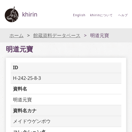
khirin
English
khirinについて
ヘルプ
ホーム
館蔵資料データベース
明道元寶
明道元寶
ID
H-242-25-8-3
資料名
明道元寶
資料名カナ
メイドウゲンポウ