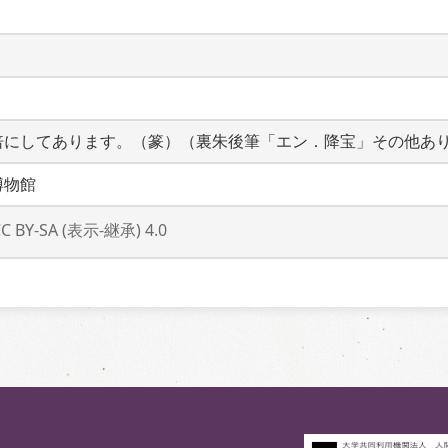
倍にしてあります。（篆）（裏朱後筆「エン．降宝」その他あ
博物館
CC BY-SA (表示-継承) 4.0