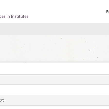
E
es in Institutes
ポウ