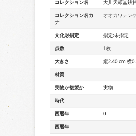
コレクション名
大川天顕堂銭
コレクション名カ
オオカワテン
ナ
文化財指定
指定:未指定
点数
1枚
大きさ
縦2.40 cm 横0.
材質
実物か複製か
実物
時代
西暦年
0
西暦年