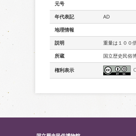
元号
年代表記
AD
地理情報
説明
重量は１００
所蔵
国立歴史民俗
権利表示
国立歴史民俗博物館