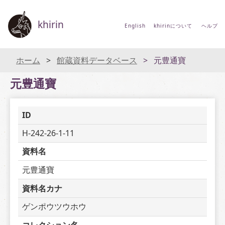
khirin
English
khirinについて
ヘルプ
ホーム
館蔵資料データベース
元豊通寶
元豊通寶
ID
H-242-26-1-11
資料名
元豊通寶
資料名カナ
ゲンポウツウホウ