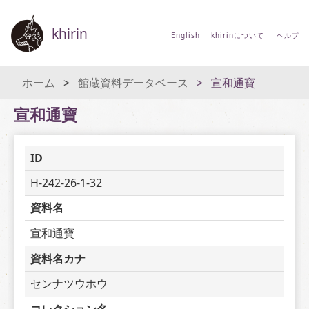
khirin
English
khirinについて
ヘルプ
ホーム
館蔵資料データベース
宣和通寶
宣和通寶
ID
H-242-26-1-32
資料名
宣和通寶
資料名カナ
センナツウホウ