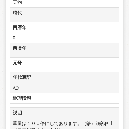
実物
時代
西暦年
0
西暦年
元号
年代表記
AD
地理情報
説明
重量は１００倍にしてあります。（篆）細郭四出