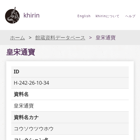
khirin
English
khirinについて
ヘルプ
ホーム
館蔵資料データベース
皇宋通寶
皇宋通寶
ID
H-242-26-10-34
資料名
皇宋通寶
資料名カナ
コウソウツウホウ