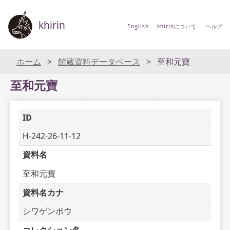
khirin
English
khirinについて
ヘルプ
ホーム
館蔵資料データベース
至和元寶
至和元寶
ID
H-242-26-11-12
資料名
至和元寶
資料名カナ
シワゲンポウ