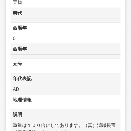
実物
時代
西暦年
0
西暦年
元号
年代表記
AD
地理情報
説明
重量は１００倍にしてあります。（真）濶縁長宝