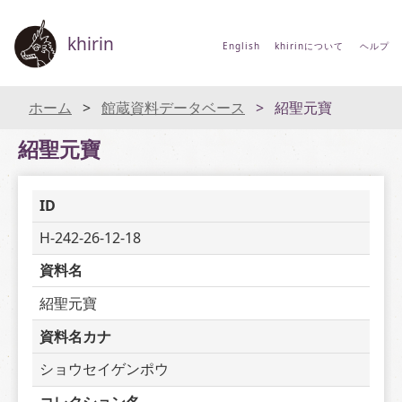
khirin
English
khirinについて
ヘルプ
ホーム
館蔵資料データベース
紹聖元寶
紹聖元寶
ID
H-242-26-12-18
資料名
紹聖元寶
資料名カナ
ショウセイゲンポウ