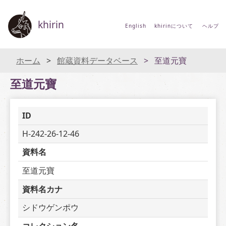
khirin
English
khirinについて
ヘルプ
ホーム
館蔵資料データベース
至道元寶
至道元寶
ID
H-242-26-12-46
資料名
至道元寶
資料名カナ
シドウゲンポウ