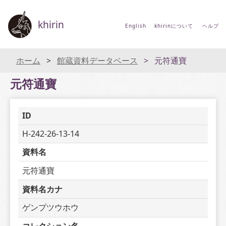
khirin
English
khirinについて
ヘルプ
ホーム
館蔵資料データベース
元符通寶
元符通寶
ID
H-242-26-13-14
資料名
元符通寶
資料名カナ
ゲンプツウホウ