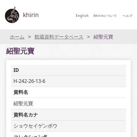
khirin
English
khirinについて
ヘルプ
ホーム
館蔵資料データベース
紹聖元寶
紹聖元寶
ID
H-242-26-13-6
資料名
紹聖元寶
資料名カナ
ショウセイゲンポウ