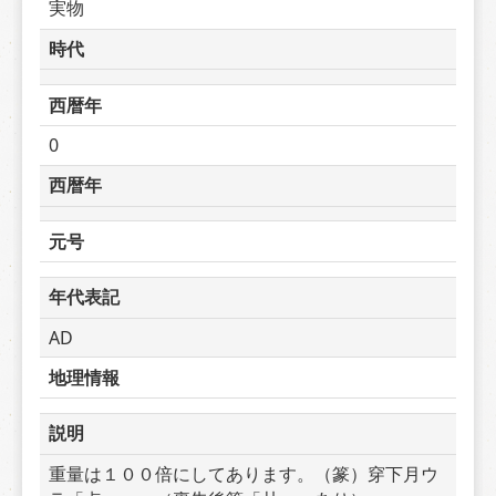
実物
時代
西暦年
0
西暦年
元号
年代表記
AD
地理情報
説明
重量は１００倍にしてあります。（篆）穿下月ウ