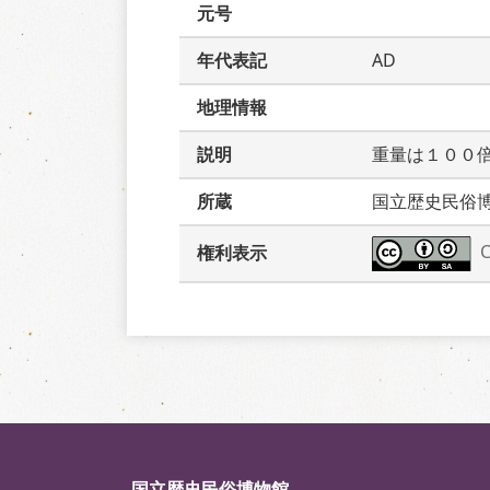
元号
年代表記
AD
地理情報
説明
重量は１００
所蔵
国立歴史民俗
権利表示
国立歴史民俗博物館