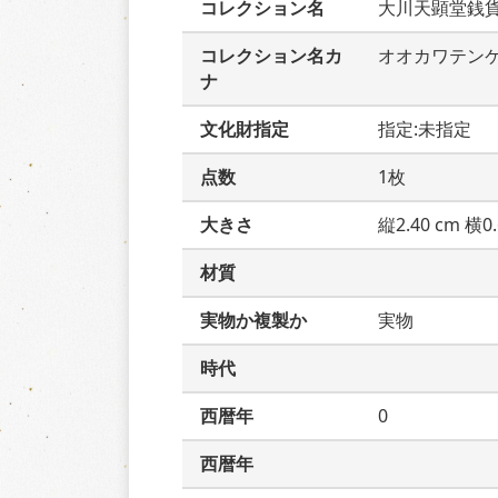
コレクション名
大川天顕堂銭
コレクション名カ
オオカワテン
ナ
文化財指定
指定:未指定
点数
1枚
大きさ
縦2.40 cm 横0.
材質
実物か複製か
実物
時代
西暦年
0
西暦年