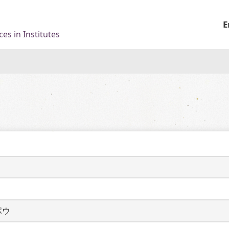
E
es in Institutes
ポウ