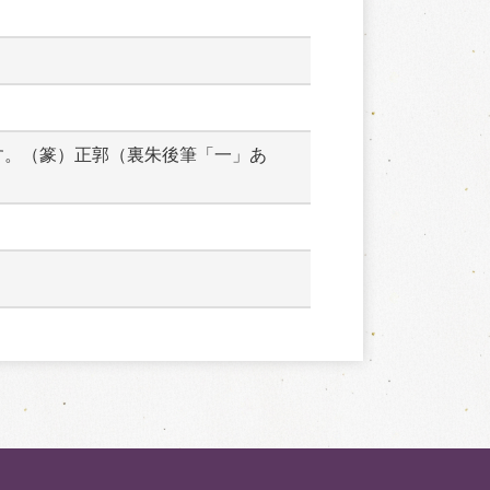
す。（篆）正郭（裏朱後筆「一」あ