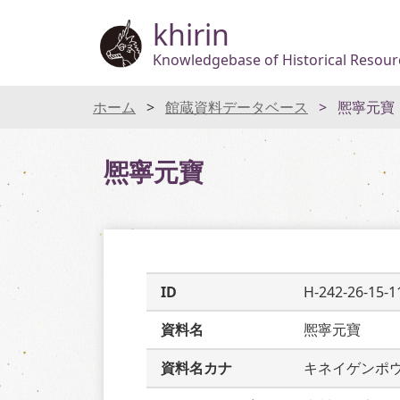
khirin
Knowledgebase of Historical Resourc
ホーム
館蔵資料データベース
熈寧元寶
熈寧元寶
ID
H-242-26-15-1
資料名
熈寧元寶
資料名カナ
キネイゲンポ