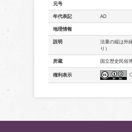
元号
年代表記
AD
地理情報
説明
法量の縦は外
り）
所蔵
国立歴史民俗
権利表示