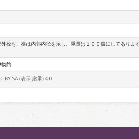
縁外径を、横は内郭内径を示し、重量は１００倍にしてありま
博物館
CC BY-SA (表示-継承) 4.0