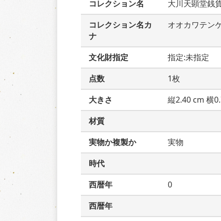
コレクション名
大川天顕堂銭
コレクション名カ
オオカワテン
ナ
文化財指定
指定:未指定
点数
1枚
大きさ
縦2.40 cm 横0.
材質
実物か複製か
実物
時代
西暦年
0
西暦年