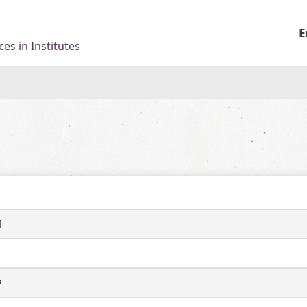
E
es in Institutes
1
ウ