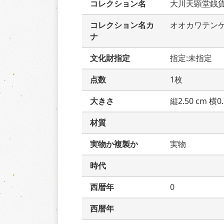
コレクション名
大川天顕堂銭
コレクション名カ
オオカワテン
ナ
文化財指定
指定:未指定
点数
1枚
大きさ
縦2.50 cm 横0.
材質
実物か複製か
実物
時代
西暦年
0
西暦年