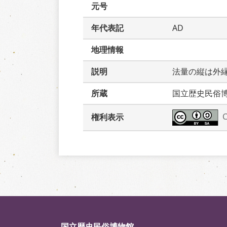
元号
年代表記
AD
地理情報
説明
法量の縦は外
所蔵
国立歴史民俗
権利表示
国立歴史民俗博物館