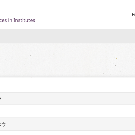
E
es in Institutes
7
ホウ