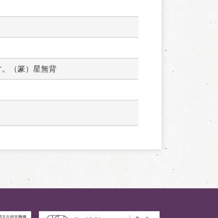
す。（篆）星無背