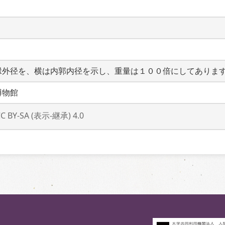
縁外径を、横は内郭内径を示し、重量は１００倍にしてありま
博物館
CC BY-SA (表示-継承) 4.0