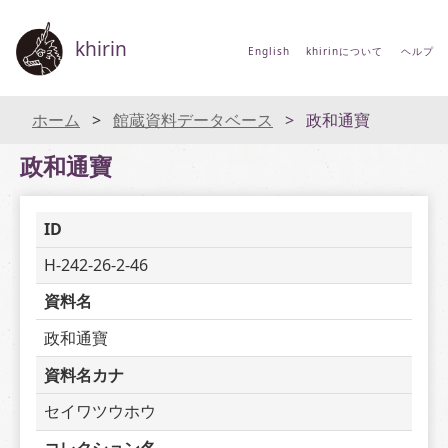
khirin
English
khirinについて
ヘルプ
ホーム
館蔵資料データベース
政和通寶
政和通寶
ID
H-242-26-2-46
資料名
政和通寶
資料名カナ
セイワツウホウ