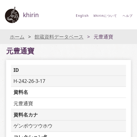
khirin
English
khirinについて
ヘルプ
ホーム
館蔵資料データベース
元豊通寶
元豊通寶
ID
H-242-26-3-17
資料名
元豊通寶
資料名カナ
ゲンポウツウホウ