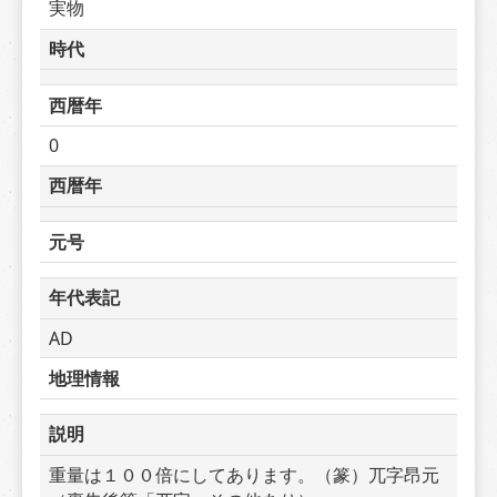
実物
時代
西暦年
0
西暦年
元号
年代表記
AD
地理情報
説明
重量は１００倍にしてあります。（篆）兀字昂元