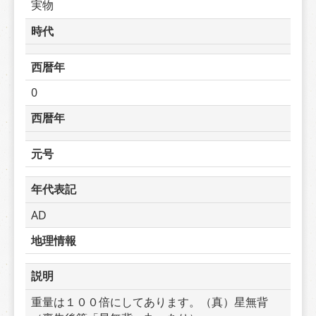
実物
時代
西暦年
0
西暦年
元号
年代表記
AD
地理情報
説明
重量は１００倍にしてあります。（真）星無背