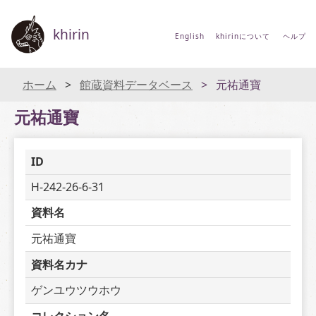
khirin
English
khirinについて
ヘルプ
ホーム
館蔵資料データベース
元祐通寶
元祐通寶
ID
H-242-26-6-31
資料名
元祐通寶
資料名カナ
ゲンユウツウホウ