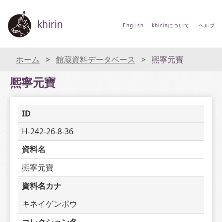
khirin
English
khirinについて
ヘルプ
ホーム
館蔵資料データベース
熈寧元寶
熈寧元寶
ID
H-242-26-8-36
資料名
熈寧元寶
資料名カナ
キネイゲンポウ