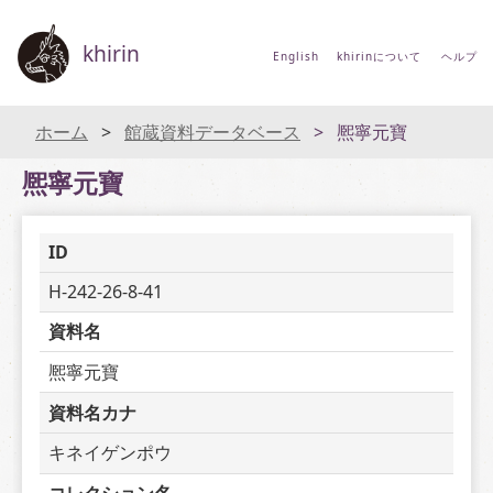
khirin
English
khirinについて
ヘルプ
ホーム
館蔵資料データベース
熈寧元寶
熈寧元寶
ID
H-242-26-8-41
資料名
熈寧元寶
資料名カナ
キネイゲンポウ