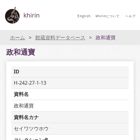
khirin
English
khirinについて
ヘルプ
ホーム
館蔵資料データベース
政和通寶
政和通寶
ID
H-242-27-1-13
資料名
政和通寶
資料名カナ
セイワツウホウ