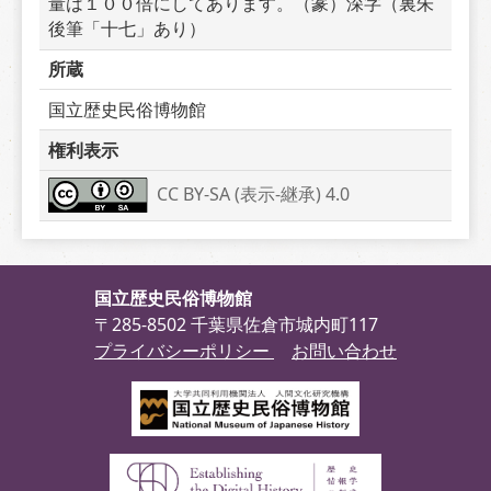
量は１００倍にしてあります。（篆）深字（裏朱
後筆「十七」あり）
所蔵
国立歴史民俗博物館
権利表示
CC BY-SA (表示-継承) 4.0
国立歴史民俗博物館
〒285-8502 千葉県佐倉市城内町117
プライバシーポリシー
お問い合わせ