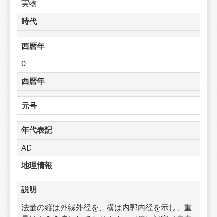
実物
時代
西暦年
0
西暦年
元号
年代表記
AD
地理情報
説明
法量の縦は外縁外径を、横は内郭内径を示し、重