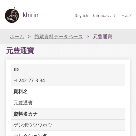
khirin
English
khirinについて
ヘルプ
ホーム
館蔵資料データベース
元豊通寶
元豊通寶
ID
H-242-27-3-34
資料名
元豊通寶
資料名カナ
ゲンポウツウホウ