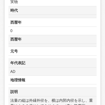
実物
時代
西暦年
0
西暦年
元号
年代表記
AD
地理情報
説明
法量の縦は外縁外径を、横は内郭内径を示し、重