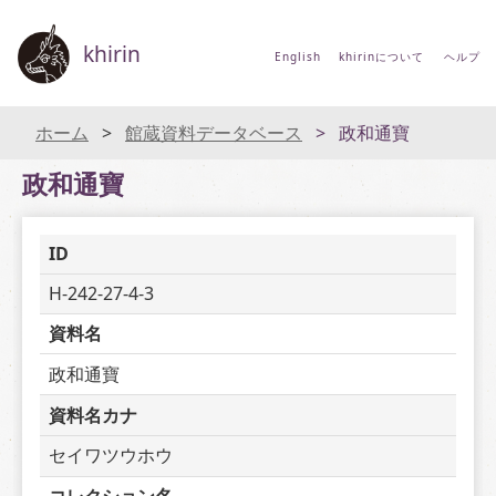
khirin
English
khirinについて
ヘルプ
ホーム
館蔵資料データベース
政和通寶
政和通寶
ID
H-242-27-4-3
資料名
政和通寶
資料名カナ
セイワツウホウ