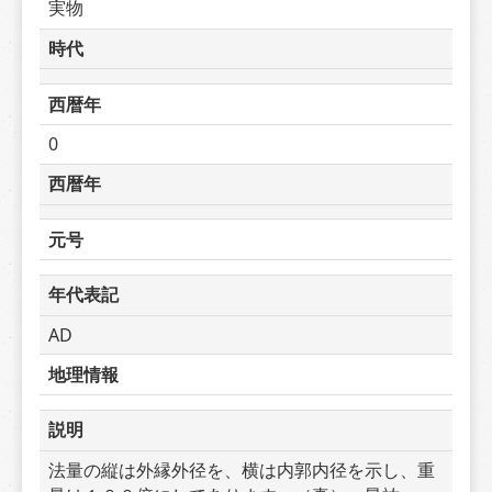
実物
時代
西暦年
0
西暦年
元号
年代表記
AD
地理情報
説明
法量の縦は外縁外径を、横は内郭内径を示し、重