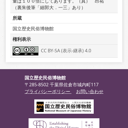
量は１００倍にしてあります。（真）　昂祐　
（裏朱後筆「細郭大．一三」あり）
所蔵
国立歴史民俗博物館
権利表示
CC BY-SA (表示-継承) 4.0
国立歴史民俗博物館
〒285-8502 千葉県佐倉市城内町117
プライバシーポリシー
お問い合わせ