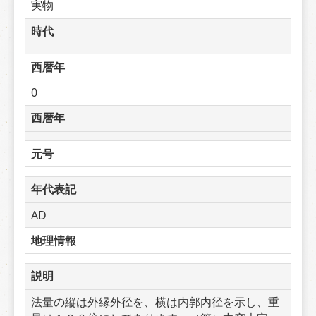
実物
時代
西暦年
0
西暦年
元号
年代表記
AD
地理情報
説明
法量の縦は外縁外径を、横は内郭内径を示し、重