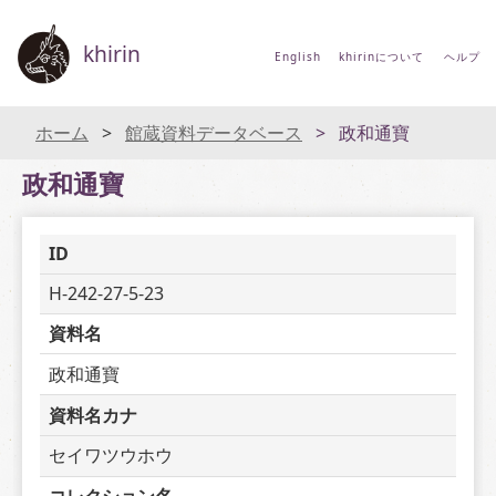
khirin
English
khirinについて
ヘルプ
ホーム
館蔵資料データベース
政和通寶
政和通寶
ID
H-242-27-5-23
資料名
政和通寶
資料名カナ
セイワツウホウ