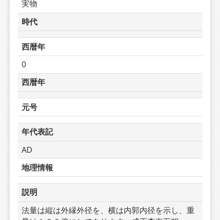
実物
時代
西暦年
0
西暦年
元号
年代表記
AD
地理情報
説明
法量は縦は外縁外径を、横は内郭内径を示し、重