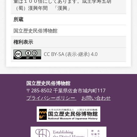
量は１００倍にしてあります。成王李寿五胡
（蜀）漢興年間　「漢興」
所蔵
国立歴史民俗博物館
権利表示
CC BY-SA (表示-継承) 4.0
国立歴史民俗博物館
〒285-8502 千葉県佐倉市城内町117
プライバシーポリシー
お問い合わせ