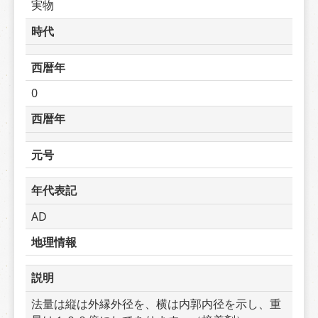
実物
時代
西暦年
0
西暦年
元号
年代表記
AD
地理情報
説明
法量は縦は外縁外径を、横は内郭内径を示し、重