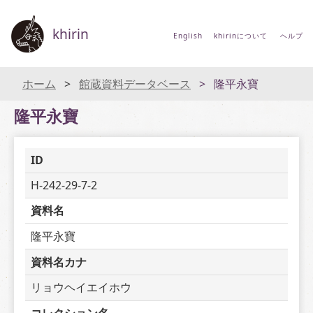
khirin
English
khirinについて
ヘルプ
ホーム
館蔵資料データベース
隆平永寶
隆平永寶
ID
H-242-29-7-2
資料名
隆平永寶
資料名カナ
リョウヘイエイホウ