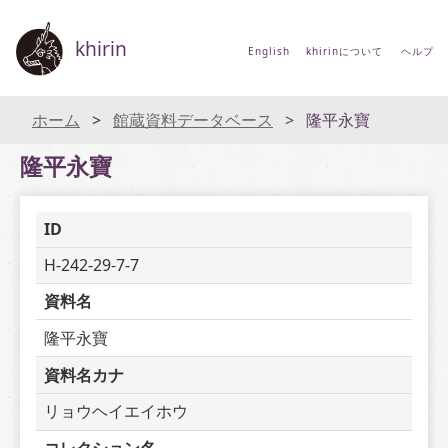
khirin
English
khirinについて
ヘルプ
ホーム
館蔵資料データベース
隆平永寶
隆平永寶
ID
H-242-29-7-7
資料名
隆平永寶
資料名カナ
リョウヘイエイホウ