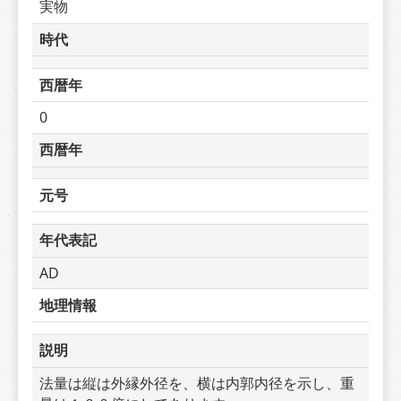
実物
時代
西暦年
0
西暦年
元号
年代表記
AD
地理情報
説明
法量は縦は外縁外径を、横は内郭内径を示し、重