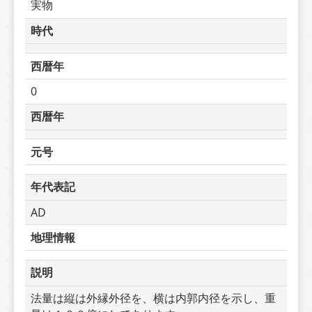
実物
時代
西暦年
0
西暦年
元号
年代表記
AD
地理情報
説明
法量は縦は外縁外径を、横は内郭内径を示し、重