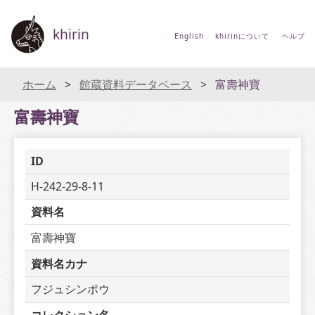
khirin
English
khirinについて
ヘルプ
ホーム
館蔵資料データベース
富壽神寶
富壽神寶
ID
H-242-29-8-11
資料名
富壽神寶
資料名カナ
フジュシンポウ